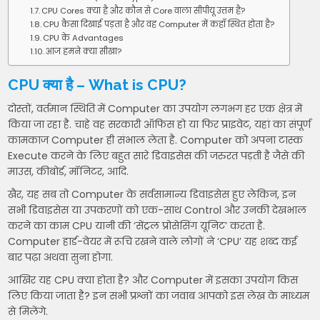
CPU Cores क्या है और कौन से Core वाला सीपीयू उत्तम है?
CPU कैसा दिखाई पड़ता है और वह Computer में कहाँ स्थित होता है?
CPU के Advantages
आज हमने क्या सीखा?
CPU क्या है – What is CPU?
दोस्तों, वर्तमान स्थिति में Computer का उपयोग लगभग हर एक क्षेत्र में
किया जा रहा है. चाहे वह सरकारी ऑफिस हो या फिर प्राइवेट, यहां का संपूर्ण
कामकाज Computer ही संभाल लेता है. Computer को अपना टास्क
Execute करने के लिए बहुत सारे डिवाइसेस की जरुरत पड़ती है जैसे की
माउस, कीबोर्ड, मॉनिटर, आदि.
खैर, यह सब तो Computer के सर्वसामान्य डिवाइसेस हुए लेकिन, इन
सभी डिवाइसेस या उपकरणों को एक-साथ Control और उनकी देखभाल
करने का काम CPU यानी की ‘सेंट्रल प्रोसेसिंग यूनिट’ करता है.
Computer हार्ड-वेयर में रूचि रखने वाले लोगों ने ‘CPU’ यह शब्द कई
बार पढ़ा अथवा सुना होगा.
आखिर यह CPU क्या होता है? और Computer में इसका उपयोग किस
लिए किया जाता है? इन सभी प्रश्नों का जवाब आपको इस लेख के माध्यम
से मिलेंगे.