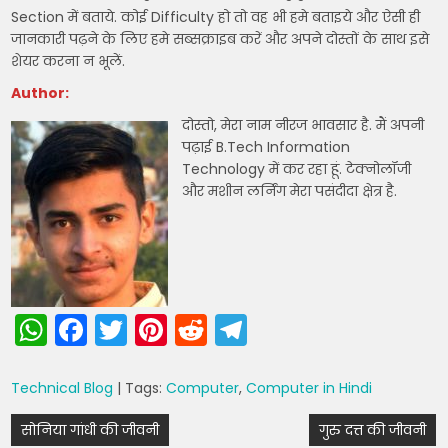
Section में बताये. कोई Difficulty हो तो वह भी हमे बताइये और ऐसी ही
जानकारी पढ़ने के लिए हमे सब्सक्राइब करें और अपने दोस्तों के साथ इसे
शेयर करना न भूलें.
Author:
दोस्तो, मेरा नाम नीरज भावसार है. मैं अपनी
पढ़ाई B.Tech Information
Technology में कर रहा हूं. टेक्नोलॉजी
और मशीन लर्निंग मेरा पसंदीदा क्षेत्र है.
W
F
T
Pi
R
T
h
a
w
nt
e
el
a
c
itt
er
d
e
Technical Blog
| Tags:
Computer
,
Computer in Hindi
ts
e
er
e
di
gr
Post
सोनिया गांधी की जीवनी
गुरु दत्त की जीवनी