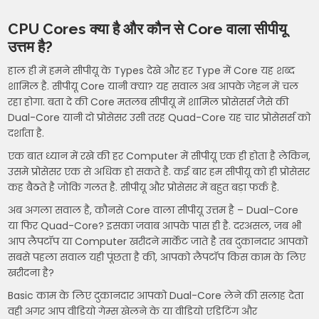
CPU Cores क्या है और कौन से Core वाला सीपीयू
उत्तम है?
हाल ही में हमने सीपीयू के Types देखे और हर Type में Core यह शब्द
शामिल है. सीपीयू Core यानी क्या? यह सवाल अब आपके जेहन में चल
रहा होगा. बता दे की Core मतलब सीपीयू में शामिल प्रोसेसर्स जैसे की
Dual-Core यानी दो प्रोसेसर उसी तरह Quad-Core यह चार प्रोसेसर्स को
दर्शाता है.
एक बात ध्यान में रखे की हर Computer में सीपीयू एक ही होता है लेकिन,
उसमे प्रोसेसर एक से अधिक हो सकते है. कई बार हम सीपीयू को ही प्रोसेसर
कह बैठते है जोकि गलत है. सीपीयू और प्रोसेसर में बहुत बड़ा फर्क है.
अब अगला सवाल है, कौनसे Core वाला सीपीयू उत्तम है – Dual-Core
या फिर Quad-Core? इसका जवाब आपके पास ही है. दरअसल, जब भी
आप लैपटॉप या Computer खरीदने मार्केट जाते है तब दुकानदार आपको
सबसे पहला सवाल यही पूंछता है की, आपको लैपटॉप किस काम के लिए
खरीदना है?
Basic काम के लिए दुकानदार आपको Dual-Core लेने की सलाह देता
वही अगर आप वीडियो गेम्स खेलने के या वीडियो एडिटिंग और