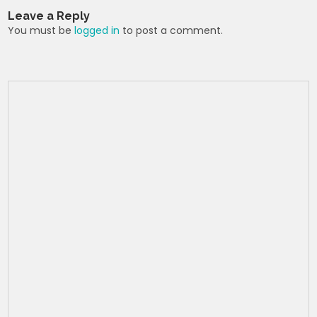
A
b
st
t
a
navigation
Leave a Reply
p
o
m
You must be
logged in
to post a comment.
p
o
k