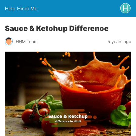
Help Hindi Me
Sauce & Ketchup Difference
HHM Team
5 years ago