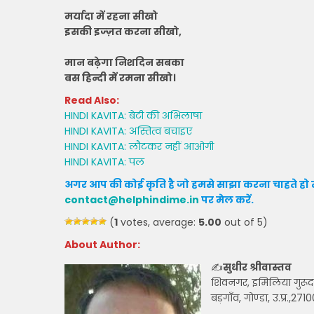
मर्यादा में रहना सीखो
इसकी इज्ज़त करना सीखो,
मान बढ़ेगा निशदिन सबका
बस हिन्दी में रमना सीखो।
Read Also:
HINDI KAVITA: बेटी की अभिलाषा
HINDI KAVITA: अस्तित्व बचाइए
HINDI KAVITA: लौटकर नहीं आओगी
HINDI KAVITA: पल
अगर आप की कोई कृति है जो हमसे साझा करना चाहते हो त
contact@helphindime.in
पर मेल करें
.
(
1
votes, average:
5.00
out of 5)
About Author:
✍
सुधीर श्रीवास्तव
शिवनगर, इमिलिया गुरू
बड़गाँव, गोण्डा, उ.प्र.,271