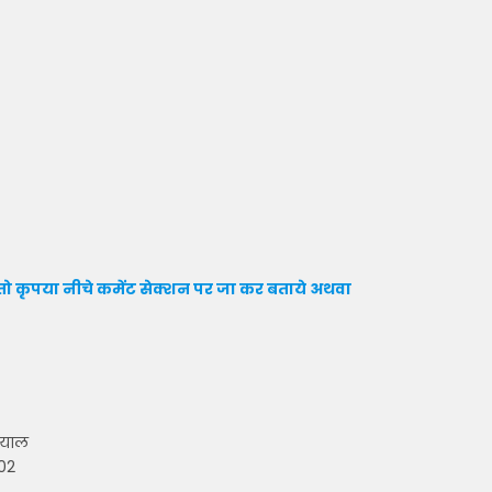
ो कृपया नीचे कमेंट सेक्शन पर जा कर बताये
अथवा
दयाल
002