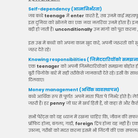
Self-dependency (आत्मनिर्भरता)
जब बच्चे
teenage
में
enter
करते है, तब उनमे कई महत्वपूर्
इस दुनिया को खोजने का एक नया नज़रिया उनमे होता हैं। इन सब 
बड़ी हो जाती हैं।
unconditionally
उन मांगों को पूरा करना 
इस उम्र में बच्चों को अपना काम खुद करे, अपनी जरुरतों को 
जरूर देते रहे।
Knowing responsibilities ( जिमेददारियोंको समझन
एक
teenager
को अपनी जिम्मेदारियोंको समझना बोहोत ही 
बूरी चिजोंके बारे में सही तरीकेसे जानकारी देते रहे। इसी 
दिलवाए।
Money management (अर्थिक व्यवस्थापन)
बच्चे आर्थिक रूप से पूर्णतः अपने माता पिता पे निर्भर होते है
जरूरी हैं। हर
penny
जो घर में खर्च हिती हैं, वो कहा से और
सभी पेरेंट्स को यह ध्यान में रखना चाहिए कि, जीवन की स
प्रॉफिट होना, बंगला, गाड़ी,
foreign
ट्रिप होना यह नही हैं। 
उठाना, गरीबों को मदत करना इसमे भी जिंदगी की एक सफलता 