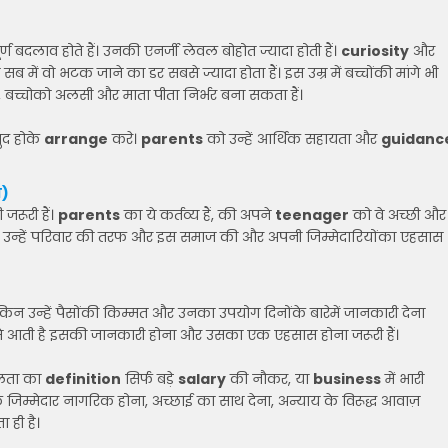
ण बदलाव होते हैं। उनकी एनर्जी लेवल बोहोत ज्यादा होती हैं।
curiosity
और
में वो भटक जाने का डर सबसे ज्यादा होता हैं। इस उम्र में बच्चोंकी मांगे भी
, बच्चोको अलसी और माता पीता निर्भर बना सकता हैं।
खुद होके
arrange
करे।
parents
को उन्हें आर्थिक सहायता और
guidanc
ा)
जरूरी हैं।
parents
का ये कर्तव्य हैं, की अपने
teenager
को वे अच्छी और
के साथ उन्हें परिवार की तरफ और इस समाज की और अपनी जिम्मेदारियोंका एहसास
। लेकिन उन्हें पैसोंकी किम्मत और उनका उपयोग दिनोंके बारेमें जानकारी देना
 कैसे आती है इसकी जानकारी होना और उसका एक एहसास होना जरूरी हैं।
फलता का
definition
सिर्फ बड़े
salary
की नौकर, या
business
में भारी
एक जिम्मेदार नागरिक होना, अच्छाई का साथ देना, अन्याय के विरूद्ध आवाज़
ही है।