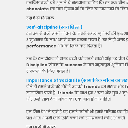
इसलिए बच्चों को शुरू से ये समझाना चाहिए कि हर एक चीज़
chocolate
का एक हिस्सा माँ के लिए या दादा दादी के ल
उम्र 6 से 13 साल
Self-discipline (स्वयं शिस्त )
इस उम्र में बच्चे अपने जीवन के सबसे महत्व पूर्ण पर्व की शुरुआ
अनुशासन के साथ अपने काम करना पड़ता हैं। घर से ही अगर
performance
अधिक खिल कर दिखता हैं।
उम्र के इस दौरान ही अगर बच्चों को जरूरी आदते औऱ हर चीज
Discipline
जीवन के
success
में एक महत्वपूर्ण भूमिका 
सफलता के लिऐ अच्छा है।
Importance of Social life (सामाजिक जीवन का महत्त
जैसे ही हमारे बच्चें बड़े होते हैं उनको
friends
का महत्व और
f
सामाजिक प्राणी है।
friends
के साथ हम अच्छा और बुरा अन
और उन्हें साथ देना जीवन का एक भाग होना चाहिए।
हम जिस देश में रहते हैं वह हमारे पड़ोसी भी हमारे परिवार का हि
पेश आए। अपनी छोटे छोटे बच्चों को समझनेकी कोशिश करें।
उम्र 14 से 18 साल