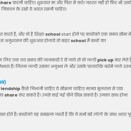
share
करनी चाहिए। शुरुवात मा और पिता से करे। जरूरत नही हो फ़िर भी उस
िए निकाल के रखो ये आदत रखनी चाहिए।
त करते है, और वो है शिक्षा।
school
start होने पर बच्चोंको एक समय सीमा मे
 इस अनुशासन की शुरुआत होजाये तो बाहर
school
मैं बच्चों का
़ के लिए एक तय समय की जानकारी दे दी जाये तो वो जल्दी
pick up
कर लेते है
निभाता है। जितना जल्दी उसका अनुभव ले और उसके फ़ायदोंके बारेमें जाने उतन
्व)
riendship
कैसे निभानी चाहिए ये सीखना चाहिए। मानव मूलतत्त्व से एक
ुभव
share
कर सकते हैं। उनसे कई नई चीजें सिख सकते है। उनका साथ होना
स्सा होते हैं। बच्चोंको यह समझना जरूरी है कि वे सभी बडे लोगों के साथ आदर पूर