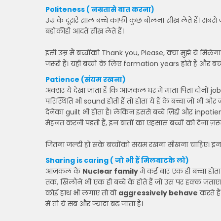
Politeness ( नम्रतासे बात करना)
उम्र के दूसरे साल बच्चे काफी कुछ बोलना सीख लेते हैं। सबसे जरू
बडोंकीही आदतें सीख लेते हैं।
इसी उम्र मैं बच्चोंको Thank you, Please, क्या मुझे ये मिल
जरूरी हैं। यही बच्चों के लिए formation years होते हैं और बच्च
Patience (संयम रखना)
अक्सर ये देखा जाता हैं कि आजकल घर में माता पिता दोनों job
परिस्थिति भी sound होती हैं तो होता ये हैं के बच्चा जो भी और ज
देनेका guilt भी होता है। लेकिन इससे बच्चे ज़िद्दी औऱ inpatie
मेहनत करनी पड़ती हैं, इन बातों का एहसास बच्चों को देना ज़रूरी
जितना जल्दी हो सके बच्चोंको संयम रखना सीखना चाहिए। इन
Sharing is caring ( जो भी हैं मिलबाटके लो)
आजकल के
Nuclear family
में कई बार एक ही बच्चा होता ह
तक, खिलौने भी एक ही बच्चे के होते हैं जो उस पर हक्क जताए। 
कोई हाथ भी लगाए तो वो
aggressively behave
करते है
में तो ये सब और ज्यादा बढ़ जाता हैं।