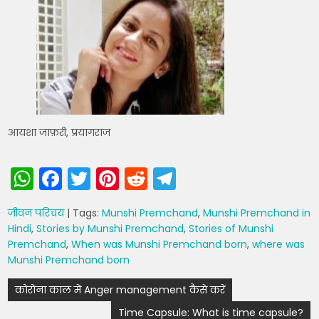
आयशा जाफ़री, प्रयागराज
W
F
T
Pi
R
T
h
a
w
nt
e
el
जीवन परिचय
| Tags:
Munshi Premchand
,
Munshi Premchand in
a
c
itt
er
d
e
Hindi
,
Stories by Munshi Premchand
,
Stories of Munshi
ts
e
er
e
di
gr
Premchand
,
When was Munshi Premchand born
,
where was
Munshi Premchand born
A
b
st
t
a
p
o
m
Post
कोरोना काल में Anger management कैसे करें
navigation
p
o
Time Capsule: What is time capsule?