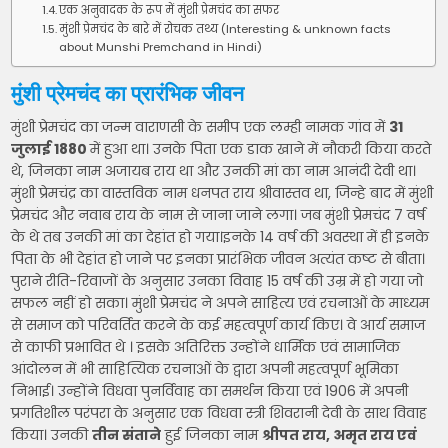
एक अनुवादक के रूप में मुंशी प्रेमचंद का सफर
मुंशी प्रेमचंद के बारे में रोचक तथ्य (Interesting & unknown facts
about Munshi Premchand in Hindi)
मुंशी प्रेमचंद का प्रारंभिक जीवन
मुंशी प्रेमचंद का जन्म वाराणसी के समीप एक लम्ही नामक गांव में
31
जुलाई 1880
में हुआ था। उनके पिता एक डाक खाने में नौकरी किया करते
थे, जिनका नाम अजायब राय था और उनकी मां का नाम आनंदी देवी था।
मुंशी प्रेमचंद्र का वास्तविक नाम धनपत राय श्रीवास्तव था, जिन्हे बाद में मुंशी
प्रेमचंद और नवाब राय के नाम से जाना जाने लगा। जब मुंशी प्रेमचंद 7 वर्ष
के थे तब उनकी मां का देहांत हो गया।इनके 14 वर्ष की अवस्था में ही इनके
पिता के भी देहांत हो जाने पर इनका प्रारंभिक जीवन अत्यंत कष्ट से बीता।
पुराने रीति-रिवाजों के अनुसार उनका विवाह 15 वर्ष की उम्र में हो गया जो
सफल नहीं हो सका। मुंशी प्रेमचंद ने अपने साहित्य एवं रचनाओं के माध्यम
से समाज को परिवर्तित करने के कई महत्वपूर्ण कार्य किए। वे आर्य समाज
से काफी प्रभावित थे । इसके अतिरिक्त उन्होंने धार्मिक एवं सामाजिक
आंदोलन में भी साहित्यिक रचनाओं के द्वारा अपनी महत्वपूर्ण भूमिका
निभाई। उन्होंने विधवा पुनर्विवाह का समर्थन किया एवं 1906 में अपनी
प्रगतिशील परंपरा के अनुसार एक विधवा स्त्री शिवरानी देवी के साथ विवाह
किया। उनकी
तीन संताने
हुई जिनका नाम
श्रीपत राय, अमृत राय एवं