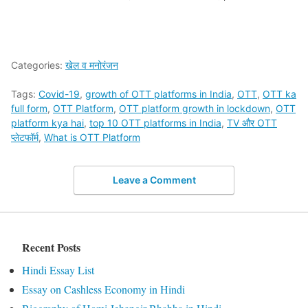
Categories:
खेल व मनोरंजन
Tags:
Covid-19
,
growth of OTT platforms in India
,
OTT
,
OTT ka
full form
,
OTT Platform
,
OTT platform growth in lockdown
,
OTT
platform kya hai
,
top 10 OTT platforms in India
,
TV और OTT
प्लेटफॉर्म
,
What is OTT Platform
Leave a Comment
Recent Posts
Hindi Essay List
Essay on Cashless Economy in Hindi