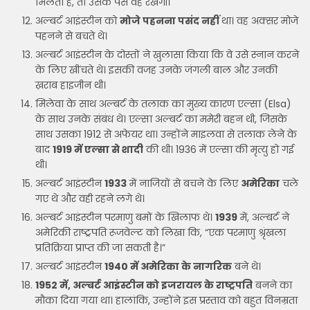
मिलता है, तो उसके पैसे वह रखेगी।
अल्बर्ट आइंस्टीन को
मोजे पहनना पसंद नहीं
था। वह अक्सर मोजे
पहनने से बचते थे।
अल्बर्ट आइंस्टीन के दोस्तों ने खुलासा किया कि वे उसे स्नान करने
के लिए खींचते थे। इसकी वजह उनके जंगली बाल और उनकी
ख़राब हाइजीन थी।
मिलेवा के साथ अल्बर्ट के तलाक का मुख्य कारण एल्सा (Elsa)
के साथ उनके संबंध थे। एल्सा अल्बर्ट का ममेरी बहन थी, जिसके
साथ उसका 1912 से अफेयर था। उन्होंने माइलवा से तलाक लेने के
बाद
1919 में एल्सा से शादी
की थी। 1936 में एल्सा की मृत्यु हो गई
थी।
अल्बर्ट आइंस्टीन
1933
में नाजियों से बचने के लिए
अमेरिका
चले
गए थे और वही रहने लगे थे।
अल्बर्ट आइंस्टीन परमाणु बमों के खिलाफ थे।
1939
में, अल्बर्ट ने
अमेरिकी राष्ट्रपति रूजवेल्ट को लिखा कि, “एक परमाणु श्रृंखला
प्रतिक्रिया प्राप्त की जा सकती है।”
अल्बर्ट आइंस्टीन
1940 में अमेरिका के नागरिक
बने थे।
1952 में, अल्बर्ट आइंस्टीन को इजरायल के राष्ट्रपति
बनने का
मौका दिया गया था। हालांकि, उन्होंने इस प्रस्ताव को बहुत विनम्रता