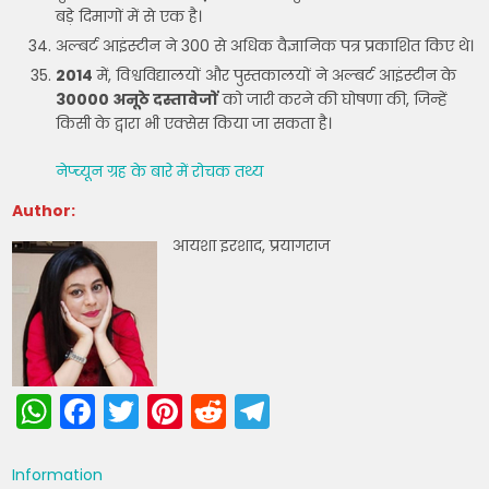
बड़े दिमागों में से एक है।
अल्बर्ट आइंस्टीन ने 300 से अधिक वैज्ञानिक पत्र प्रकाशित किए थे।
2014
में, विश्वविद्यालयों और पुस्तकालयों ने अल्बर्ट आइंस्टीन के
30000 अनूठे दस्तावेजों
को जारी करने की घोषणा की, जिन्हें
किसी के द्वारा भी एक्सेस किया जा सकता है।
नेप्च्यून ग्रह के बारे में रोचक तथ्य
Author:
आयशा इरशाद, प्रयागराज
W
F
T
Pi
R
T
h
a
w
nt
e
el
a
c
itt
er
d
e
Information