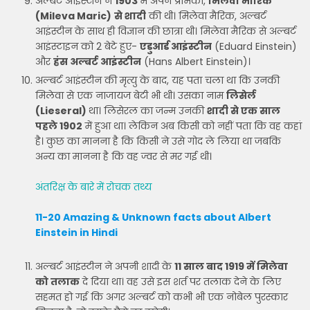
अल्बर्ट आइंस्टीन ने
1903
में अपने प्रेमिका,
मिलेवा मारिक
(Mileva Maric)
से शादी
की थी। मिलेवा मैरिक, अल्बर्ट
आइंस्टीन के साथ ही विज्ञान की छात्रा थी। मिलेवा मैरिक से अल्बर्ट
आइंस्टाइन को 2 बेटे हुए-
एडुआर्ड आइंस्टीन
(Eduard Einstein)
और
हंस अल्बर्ट आइंस्टीन
(Hans Albert Einstein)।
अल्बर्ट आइंस्टीन की मृत्यु के बाद, यह पता चला था कि उनकी
मिलेवा से एक नाजायज बेटी भी थी। उसका नाम
लिसेर्ल
(Lieseral)
था। लिसेरल का जन्म उनकी
शादी से एक साल
पहले 1902
में हुआ था। लेकिन अब किसी को नहीं पता कि वह कहां
है। कुछ का मानना ​​है कि किसी ने उसे गोद ले लिया था जबकि
अन्य का मानना ​​है कि वह ज्वर से मर गई थी।
अंतरिक्ष के बारे में रोचक तथ्य
11-20 Amazing & Unknown facts about Albert
Einstein in Hindi
अल्बर्ट आइंस्टीन ने अपनी शादी के
11 साल बाद 1919 में मिलेवा
को तलाक
दे दिया था। वह उसे इस शर्त पर तलाक देने के लिए
सहमत हो गई कि अगर अल्बर्ट को कभी भी एक नोबेल पुरस्कार