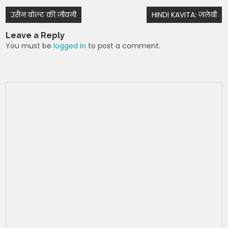
ts
e
er
e
di
gr
Post
उसैन बोल्ट की जीवनी
HINDI KAVITA: जलेबी
A
b
st
t
a
navigation
Leave a Reply
p
o
m
You must be
logged in
to post a comment.
p
o
k