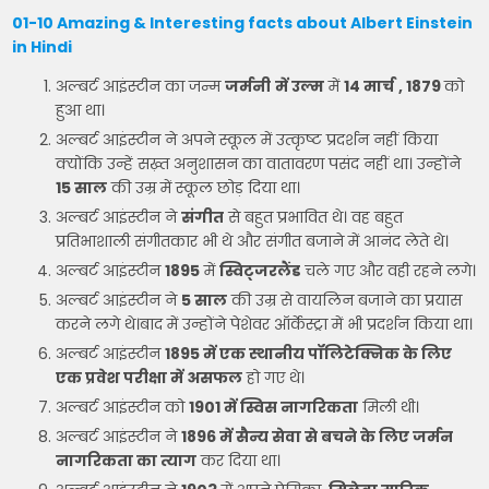
01-10 Amazing & Interesting facts about Albert Einstein
in Hindi
अल्बर्ट आइंस्टीन का जन्म
जर्मनी
में उल्म
में
14 मार्च
, 1879
को
हुआ था।
अल्बर्ट आइंस्टीन ने अपने स्कूल में उत्कृष्ट प्रदर्शन नहीं किया
क्योंकि उन्हें सख़्त अनुशासन का वातावरण पसंद नहीं था। उन्होंने
15 साल
की उम्र में स्कूल छोड़ दिया था।
अल्बर्ट आइंस्टीन ने
संगीत
से बहुत प्रभावित थे। वह बहुत
प्रतिभाशाली संगीतकार भी थे और संगीत बजाने में आनंद लेते थे।
अल्बर्ट आइंस्टीन
1895
में
स्विट्जरलैंड
चले गए और वही रहने लगे।
अल्बर्ट आइंस्टीन ने
5 साल
की उम्र से वायलिन बजाने का प्रयास
करने लगे थे।बाद में उन्होंने पेशेवर ऑर्केस्ट्रा में भी प्रदर्शन किया था।
अल्बर्ट आइंस्टीन
1895 में एक स्थानीय पॉलिटेक्निक के लिए
एक प्रवेश परीक्षा में असफल
हो गए थे।
अल्बर्ट आइंस्टीन को
1901 में स्विस नागरिकता
मिली थी।
अल्बर्ट आइंस्टीन ने
1896 में सैन्य सेवा से बचने के लिए जर्मन
नागरिकता का त्याग
कर दिया था।