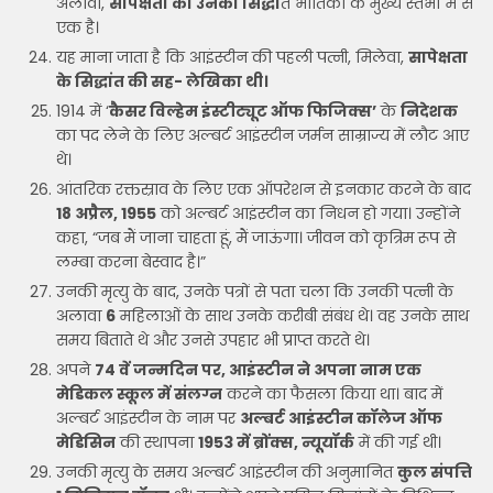
अलावा,
सापेक्षता का उनका सिद्धां
त भौतिकी के मुख्य स्तंभों में से
एक है।
यह माना जाता है कि आइंस्टीन की पहली पत्नी, मिलेवा,
सापेक्षता
के सिद्धांत की सह- लेखिका थी।
1914 में ‘
कैसर विल्हेम इंस्टीट्यूट ऑफ फिजिक्स’
के
निदेशक
का पद लेने के लिए अल्बर्ट आइंस्टीन जर्मन साम्राज्य में लौट आए
थे।
आंतरिक रक्तस्राव के लिए एक ऑपरेशन से इनकार करने के बाद
18 अप्रैल, 1955
को अल्बर्ट आइंस्टीन का निधन हो गया। उन्होंने
कहा, “जब मैं जाना चाहता हूं, मैं जाऊंगा। जीवन को कृत्रिम रूप से
लम्बा करना बेस्वाद है।”
उनकी मृत्यु के बाद, उनके पत्रों से पता चला कि उनकी पत्नी के
अलावा
6
महिलाओं के साथ उनके करीबी संबंध थे। वह उनके साथ
समय बिताते थे और उनसे उपहार भी प्राप्त करते थे।
अपने
74 वें जन्मदिन पर, आइंस्टीन ने अपना नाम एक
मेडिकल स्कूल में संलग्न
करने का फैसला किया था। बाद में
अल्बर्ट आइंस्टीन के नाम पर
अल्बर्ट आइंस्टीन कॉलेज ऑफ
मेडिसिन
की स्थापना
1953 में ब्रोंक्स, न्यूयॉर्क
में की गई थी।
उनकी मृत्यु के समय अल्बर्ट आइंस्टीन की अनुमानित
कुल संपत्ति