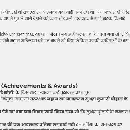
ौट रही थीं तब उस समय उनका बेटा गाड़ी चला रहा था। अचानक उन्होंने देख
नक अपने पुत्र से आगे देखने को कहा और उसी हड़बड़ाहट में गाड़ी सड़क किनारे
हले सिर्फ एक शब्द कहा, वह था –
बेटा
। जब उन्हें अस्पताल ले जाया गया तो सिव
ी चौहान जैसे महान शख्सियत को हम सबने खो दिया लेकिन उनकी कविताओं के रूप
ुरस्कार (Achievements & Awards
)
रे मोती’
के लिए अलग-अलग कई पुरस्कार प्राप्त हुए।
ीन नियुक्त किए गए
तटरक्षक जहाज का नामकरण सुभद्रा कुमारी चौहान के
25 पैसे का एक डाक टिकट जारी किया गया
जो कि सुभद्रा कुमारी के सम्मान म
 चौहान की एक आदमकद प्रतिमा लगवाई गई
। इस प्रतिमा का अनावरण
27