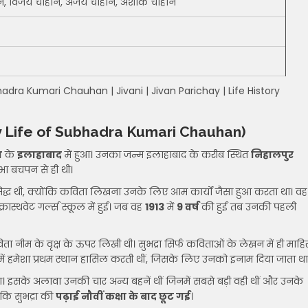
ान, विजय चौहान, अजय चौहान, अशोक चौहान
bhadra Kumari Chauhan | Jivani | Jivan Parichay | Life History
y Life of Subhadra Kumari Chauhan)
श
के
इलाहाबाद
में हुआ। उनका जन्म इलाहाबाद के करीब स्थित
निहालपुर
िभा बचपन से ही थी।
रसिद्ध थी, क्योंकि कविता लिखना उनके लिए आम कार्यों जैसा हुआ करता था। वह
ास्थवेट गर्ल्स स्कूल में हुई। जब वह
1913
में
9 वर्ष
की हुई तब उनकी पहली
िता नीम के वृक्ष के ऊपर लिखी थी। सुभद्रा सिर्फ कविताओं के लेखन में ही माहि
ाई में हमेशा प्रथम स्थान हासिल करती थीं, जिसके लिए उनको इनाम दिया जाता था
ा। इसके अलावा उनकी चार अन्य बहनें थीं जिनमें सबसे बड़ी वही थीं और उनके
ंकि सुभद्रा की
पढ़ाई नौवीं कक्षा के बाद छूट गई
।