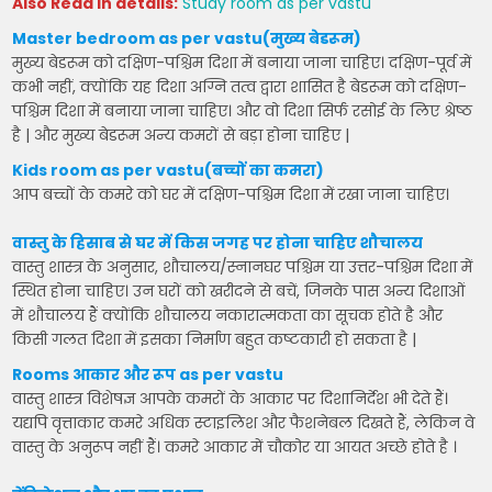
Also Read in details:
Study room as per vastu
Master bedroom as per vastu(मुख्य बेडरूम)
मुख्य बेडरूम को दक्षिण-पश्चिम दिशा में बनाया जाना चाहिए। दक्षिण-पूर्व में
कभी नहीं, क्योंकि यह दिशा अग्नि तत्व द्वारा शासित है बेडरूम को दक्षिण-
पश्चिम दिशा में बनाया जाना चाहिए। और वो दिशा सिर्फ रसोई के लिए श्रेष्ठ
है | और मुख्य बेडरूम अन्य कमरों से बड़ा होना चाहिए |
Kids room as per vastu(बच्चों का कमरा)
आप बच्चों के कमरे को घर में दक्षिण-पश्चिम दिशा में रखा जाना चाहिए।
वास्तु के हिसाब से घर में किस जगह पर होना चाहिए शौचालय
वास्तु शास्त्र के अनुसार, शौचालय/स्नानघर पश्चिम या उत्तर-पश्चिम दिशा में
स्थित होना चाहिए। उन घरों को खरीदने से बचें, जिनके पास अन्य दिशाओं
में शौचालय हैं क्योंकि शौचालय नकारात्मकता का सूचक होते है और
किसी गलत दिशा में इसका निर्माण बहुत कष्टकारी हो सकता है |
Rooms आकार और रूप as per vastu
वास्तु शास्त्र विशेषज्ञ आपके कमरों के आकार पर दिशानिर्देश भी देते हैं।
यद्यपि वृत्ताकार कमरे अधिक स्टाइलिश और फैशनेबल दिखते हैं, लेकिन वे
वास्तु के अनुरूप नहीं हैं। कमरे आकार में चौकोर या आयत अच्छे होते है ।