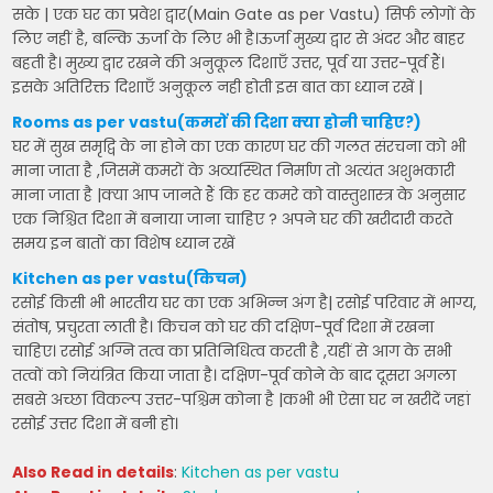
सके | एक घर का प्रवेश द्वार(Main Gate as per Vastu) सिर्फ लोगों के
लिए नहीं है, बल्कि ऊर्जा के लिए भी है।ऊर्जा मुख्य द्वार से अंदर और बाहर
बहती है। मुख्य द्वार रखने की अनुकूल दिशाएँ उत्तर, पूर्व या उत्तर-पूर्व हैं।
इसके अतिरिक्त दिशाएँ अनुकूल नही होती इस बात का ध्यान रखें |
Rooms as per vastu(कमरों की दिशा क्या होनी चाहिए?)
घर में सुख समृद्वि के ना होने का एक कारण घर की गलत संरचना को भी
माना जाता है ,जिसमें कमरों के अव्यस्थित निर्माण तो अत्यंत अशुभकारी
माना जाता है |क्या आप जानते हैं कि हर कमरे को वास्तुशास्त्र के अनुसार
एक निश्चित दिशा में बनाया जाना चाहिए ? अपने घर की खरीदारी करते
समय इन बातों का विशेष ध्यान रखें
Kitchen as per vastu(किचन)
रसोई किसी भी भारतीय घर का एक अभिन्न अंग है| रसोई परिवार में भाग्य,
संतोष, प्रचुरता लाती है। किचन को घर की दक्षिण-पूर्व दिशा में रखना
चाहिए। रसोई अग्नि तत्व का प्रतिनिधित्व करती है ,यहीं से आग के सभी
तत्वों को नियंत्रित किया जाता है। दक्षिण-पूर्व कोने के बाद दूसरा अगला
सबसे अच्छा विकल्प उत्तर-पश्चिम कोना है |कभी भी ऐसा घर न खरीदें जहां
रसोई उत्तर दिशा में बनी हो।
Also Read in details
:
Kitchen as per vastu