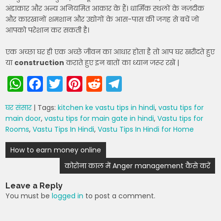
अंडाकार और अन्य अनियमित आकार के हैं। धार्मिक स्थलों के नज़दीक
और कारखानों शमशान और उद्योगों के आस-पास की जगह से बचें जो
आपको परेशान कर सकती है।
एक अच्छा घर ही एक अच्छे जीवन का आधार होता है तो आप घर खरीदते हुए
या
construction
कराते हुए इन बातों का ध्यान जरूर रखें |
W
F
T
Pi
R
T
h
a
w
nt
e
el
घर संसार
| Tags:
kitchen ke vastu tips in hindi
,
vastu tips for
a
c
itt
er
d
e
main door
,
vastu tips for main gate in hindi
,
Vastu tips for
ts
e
er
e
di
gr
Rooms
,
Vastu Tips In Hindi
,
Vastu Tips In Hindi for Home
A
b
st
t
a
Post
How to earn money online
p
o
m
navigation
कोरोना काल में Anger management कैसे करें
p
o
Leave a Reply
k
You must be
logged in
to post a comment.