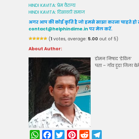
HINDI KAVITA: प्रेम वैराग्य
HINDI KAVITA: दिखावटी समाज
अगर आप की कोई कृति है जो हमसे साझा करना चाहते हो त
contact@helphindime.in
पर मेल करें
.
(
1
votes, average:
5.00
out of 5)
About Author:
डोमन निषाद ‘डेविल’
पता – गाँव डूंडा जिला बे
W
F
T
Pi
R
T