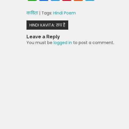
h
a
w
nt
e
el
a
c
itt
er
d
e
कविता
| Tags:
Hindi Poem
ts
e
er
e
di
gr
Post
HINDI KAVITA: सच है
A
b
st
t
a
navigation
Leave a Reply
p
o
m
You must be
logged in
to post a comment.
p
o
k