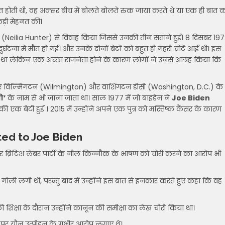
त होती थी, वह अक्सर बीच में बोलते बोलते रुक जाया करते थे या एक ही बात 
कड़ी मेहनत की।
Neilia Hunter) से विवाह किया जिससे उनकी तीन संताने हुई। 8 दिसंबर 19
र्घटना में मौत हो गई। और उनके दोनों बेटों को बहुत ही गहरी चोटें आई थी। इस
िया था लेकिन एक अच्छा राजनेता होने के कारण लोगों ने उनसे आग्रह किया कि
े लिए विल्मिंगटन (Wilmington) और वाशिंगटन डीसी (Washington, D.C.) के
ो’
के नाम से भी जाना जाता था। साल 1977 में जो बाइडेन ने
Joe Biden
एक बेटी हुई । 2015 में उन्होंने अपने एक पुत्र को मस्तिष्क कैंसर के कारण
lated to Joe Biden
न पर ब्रिटिश लेबर पार्टी के नील किन्नौक के भाषण को चोरी करने का आरोप भी
हें गोली लगी थी, परन्तु बाद में उन्होंने इस बात से इनकार करते हुए कहा कि वह
िक्षा के दौरान उन्होंने कानून की समीक्षा का लेख चोरी किया था।
पर यौन उत्पीड़न के गंभीर आरोप लगाए थे।