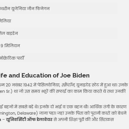
ैथरीन यूजेनिया जीन फिनेगन
िलिया
िल बाइडेन
 9 मिलियन
ेमोक्रेटिक पार्टी
al life and Education of Joe Biden
्म 20 नवंबर 1942 में पेंसिलवेनिया,
स्क्रैंटॉन
, यूनाइटेड स्टेट में हुआ था। उनके
en Sr.) था जो उस समय भट्टों की सफाई का काम किया करते थे तथा उनकी
भाई बहनो मे सबसे बड़े थे। इनके दो भाई व एक बहन थी। आर्थिक तंगी के कारण
lmington, Delaware) जाना पड़ा। जहां उनके पिता को पुरानी कारों को बेचने
n
–
यूनिवर्सिटी ऑफ डेलावेयर
से अपनी शिक्षा पूरी की और सिराकस