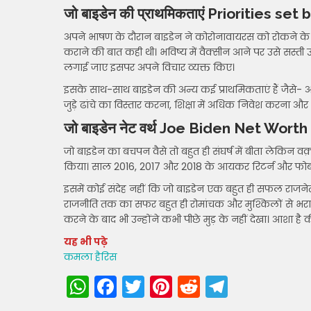
जो बाइडेन की प्राथमिकताएं Priorities se
अपने भाषण के दौरान बाइडेन ने कोरोनावायरस को रोकने के 
कराने की बात कही थी। भविष्य में वैक्सीन आने पर उसे सस्ती
लगाई जाए इसपर अपने विचार व्यक्त किए।
इसके साथ-साथ बाइडेन की अन्य कई प्राथमिकताएं हैं जैसे- अप
जुड़े ढांचे का विस्तार करना, शिक्षा में अधिक निवेश करना औ
जो बाइडेन नेट वर्थ
Joe Biden Net Worth
जो बाइडेन का बचपन वैसे तो बहुत ही संघर्ष में बीता लेकिन व
किया। साल 2016, 2017 और 2018 के आयकर रिटर्न और फोर्ब्
इसमें कोई संदेह नहीं कि जो बाइडेन एक बहुत ही सफल राजने
राजनीति तक का सफर बहुत ही रोमांचक और मुश्किलों से भरा 
करने के बाद भी उन्होंने कभी पीछे मुड़ के नहीं देखा। आशा ह
यह भी पढ़े
कमला हैरिस
W
F
T
Pi
R
T
h
a
w
nt
e
el