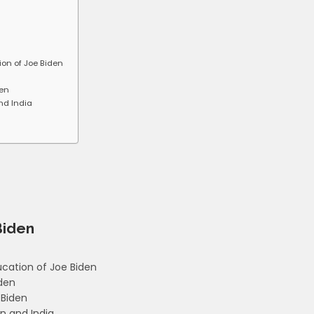
tion of Joe Biden
den
and India
 Biden
ducation of Joe Biden
iden
 Biden
en and India