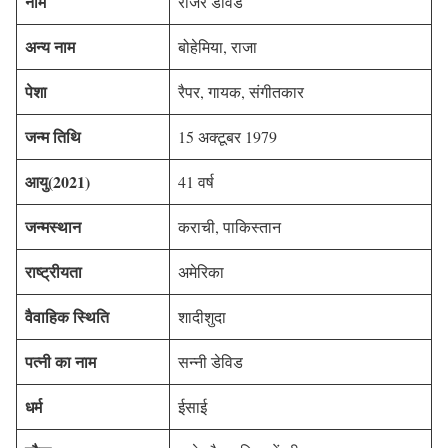
नाम
रोजर डेविड
अन्य नाम
बोहेमिया, राजा
पेशा
रैपर, गायक, संगीतकार
जन्म तिथि
15 अक्टूबर 1979
आयु
(2021)
41 वर्ष
जन्म
स्थान
कराची, पाकिस्तान
राष्ट्रीयता
अमेरिका
वैवाहिक स्थिति
शादीशुदा
पत्नी का नाम
सन्नी डेविड
धर्म
ईसाई