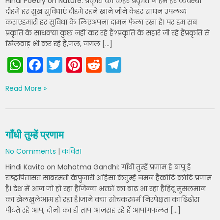
Hindi Poetry on Nature: प्रकृति का कहर प्रकृति ने हमें हर व्यवस्था
k
दीहमें हर सुख सुविधाएं दीहमें रहने खाने जीने केहर साधन उपलब्ध
कराएहमारी हर सुविधा के लिएअपना दामन फैला रखा है। पर हम सब
प्रकृति के साथक्या कुछ नहीं कर रहे हैं?प्रकृति के सहारे जी रहे हैंप्रकृति से
खिलवाड़ भी कर रहे हैं,जल, जंगल […]
W
F
T
Pi
R
T
h
a
w
nt
e
el
Read More »
a
c
itt
er
d
e
ts
e
er
e
di
gr
A
b
st
t
a
गाँधी तुम्हें प्रणाम
p
o
m
No Comments
|
कविता
p
o
Hindi Kavita on Mahatma Gandhi: गाँधी तुम्हें प्रणाम हे बापू हे
k
राष्ट्रपितासंत साबरमती केपुजारी अहिंसा केतुम्हें नमन हैकोटि कोटि प्रणाम
है। देश में आज जो हो रहा हैजिन्ना भक्तों का बाढ़ आ रहा हैहिंदू मुसलमान
का खेलखुलेआम हो रहा है।जाने क्या सोचकरधर्म निरपेक्षता काढिंढोरा
पीटते रहे आप, दोनों का ही ताप आजसह रहे हैं आप।गफलत […]