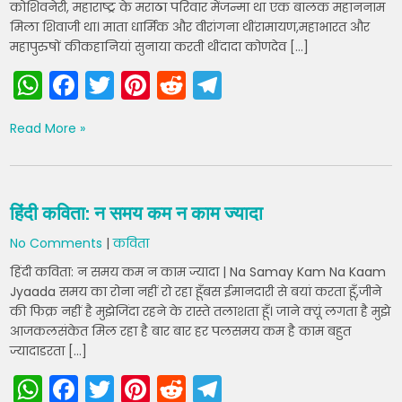
कोशिवनेरी, महाराष्ट्र के मराठा परिवार मेंजन्मा था एक बालक महाननाम
मिला शिवाजी था। माता धार्मिक और वीरांगना थींरामायण,महाभारत और
महापुरुषों कीकहानियां सुनाया करती थींदादा कोणदेव […]
W
F
T
Pi
R
T
h
a
w
nt
e
el
Read More »
a
c
itt
er
d
e
ts
e
er
e
di
gr
A
b
st
t
a
हिंदी कविता: न समय कम न काम ज्यादा
p
o
m
No Comments
|
कविता
p
o
हिंदी कविता: न समय कम न काम ज्यादा | Na Samay Kam Na Kaam
k
Jyaada समय का रोना नहीं रो रहा हूँबस ईमानदारी से बयां करता हूँ,जीने
की फिक्र नहीं है मुझेजिंदा रहने के रास्ते तलाशता हूँ। जाने क्यूं लगता है मुझे
आजकलसंकेत मिल रहा है बार बार हर पलसमय कम है काम बहुत
ज्यादाडरता […]
W
F
T
Pi
R
T