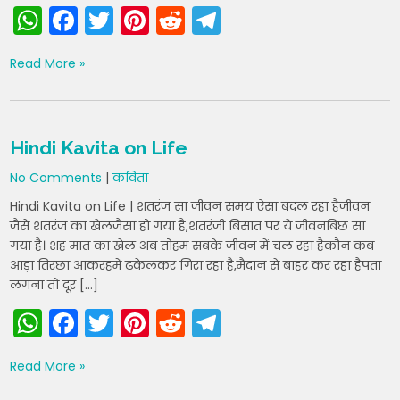
W
F
T
Pi
R
T
h
a
w
nt
e
el
Read More »
a
c
itt
er
d
e
ts
e
er
e
di
gr
A
b
st
t
a
Hindi Kavita on Life
p
o
m
No Comments
|
कविता
p
o
Hindi Kavita on Life | शतरंज सा जीवन समय ऐसा बदल रहा हैजीवन
k
जैसे शतरंज का खेलजैसा हो गया है,शतरंजी बिसात पर ये जीवनबिछ सा
गया है। शह मात का खेल अब तोहम सबके जीवन में चल रहा हैकौन कब
आड़ा तिरछा आकरहमें ढकेलकर गिरा रहा है,मैदान से बाहर कर रहा हैपता
लगना तो दूर […]
W
F
T
Pi
R
T
h
a
w
nt
e
el
Read More »
a
c
itt
er
d
e