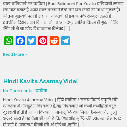
बाल बलिदानी पर कविता | Baal Balidaani Per Kavita बलिदानी सप्ताह
k
की बात बताते हैं अमर बाल बलिदानियोंं की इक छोटी सी कथा सुनाते हैं।
जितना मुझको पता है सही या गलतवो ही हम आपके सम्मुख रखते हैं।
इक्कीस दिसंबर का दिन था वोजब आनंदपुर साहिब किलाश्री गुरु गोविंद
सिंह जी ने था छोड़ दिया।बाइस दिसंबर […]
W
F
T
Pi
R
T
h
a
w
nt
e
el
Read More »
a
c
itt
er
d
e
ts
e
er
e
di
gr
A
b
st
t
a
Hindi Kavita Asamay Vidai
p
o
m
No Comments
|
कविता
p
o
Hindi Kavita Asamay Vidai | हिंदी कविता असमय विदाई प्रकृति की
k
व्यवस्था में भीबहुतेरी विडंबनाएं हैं,यह विडंबनाएं भी कभी कभीहोती बहुत
दुखदायी होती हैं। माना कि आना जानासृष्टि का नियम हैजन्म और मृत्यु
अटल सत्य है।पर ऐसा भी नहीं है किईश्वर और सृष्टि की व्यवस्था मेंअपवाद
ही नहीं है। व्यवस्था किसी की भी होईश्वर ,सृष्टि […]