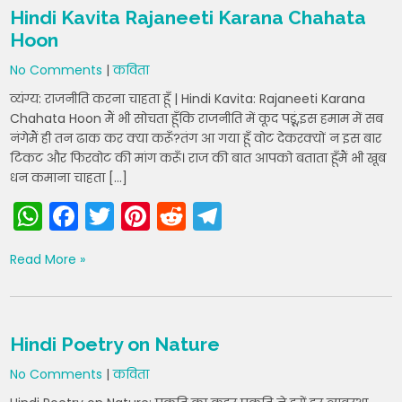
A
b
st
t
a
Hindi Kavita Rajaneeti Karana Chahata
p
o
m
Hoon
p
o
No Comments
|
कविता
k
व्यंंग्य: राजनीति करना चाहता हूँ | Hindi Kavita: Rajaneeti Karana
Chahata Hoon मैं भी सोचता हूँकि राजनीति में कूद पड़़ूं,इस हमाम में सब
नंगेमैं ही तन ढाक कर क्या करूँ?तंग आ गया हूँ वोट देकरक्यों न इस बार
टिकट और फिरवोट की मांग करूँ। राज की बात आपको बताता हूँमैं भी खूब
धन कमाना चाहता […]
W
F
T
Pi
R
T
h
a
w
nt
e
el
Read More »
a
c
itt
er
d
e
ts
e
er
e
di
gr
A
b
st
t
a
Hindi Poetry on Nature
p
o
m
No Comments
|
कविता
p
o