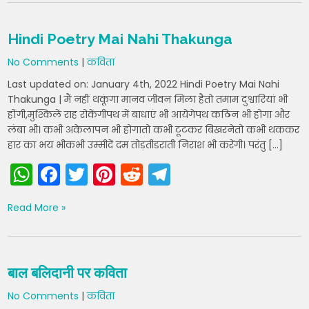
ts
e
er
e
di
gr
A
b
st
t
a
Hindi Poetry Mai Nahi Thakunga
p
o
m
No Comments
|
कविता
p
o
Last updated on: January 4th, 2022 Hindi Poetry Mai Nahi
k
Thakunga | मैं नहीं थकूंगा मानव जीवन मिला हैतो तमाम दुश्वारियां भी
होंंगी,मुश्किलें राह रोकेंगीपथ में बाधाएं भी आयेंगेपथ कठिन भी होगा और
लंबा भी। कभी अकेलापन भी होगातो कभी टूटकर बिखरनेतो कभी थककर
हार का भय भीकभी उम्मीदें दम तोड़तीडराती निराश भी करेंगी। परंतु […]
W
F
T
Pi
R
T
h
a
w
nt
e
el
Read More »
a
c
itt
er
d
e
ts
e
er
e
di
gr
A
b
st
t
a
बाल बलिदानी पर कविता
p
o
m
No Comments
|
कविता
p
o