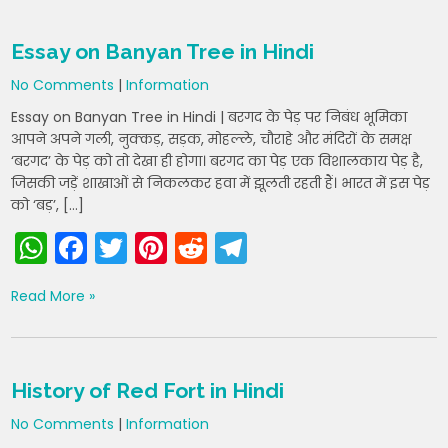
ts
e
er
e
di
gr
A
b
st
t
a
Essay on Banyan Tree in Hindi
p
o
m
No Comments
|
Information
p
o
Essay on Banyan Tree in Hindi | बरगद के पेड़ पर निबंध भूमिका
k
आपने अपने गली, नुक्कड़, सड़क, मोहल्ले, चौराहे और मंदिरों के समक्ष
‘बरगद’ के पेड़ को तो देखा ही होगा। बरगद का पेड़ एक विशालकाय पेड़ है,
जिसकी जड़ें शाखाओं से निकलकर हवा में झूलती रहती हैं। भारत में इस पेड़
को ‘बड़’, […]
W
F
T
Pi
R
T
h
a
w
nt
e
el
Read More »
a
c
itt
er
d
e
ts
e
er
e
di
gr
A
b
st
t
a
History of Red Fort in Hindi
p
o
m
No Comments
|
Information
p
o