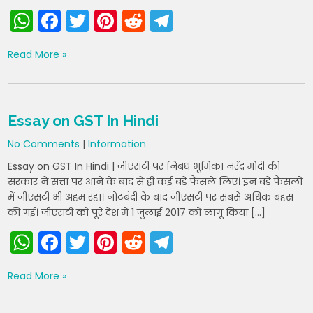
W
F
T
Pi
R
T
h
a
w
nt
e
el
Read More »
a
c
itt
er
d
e
ts
e
er
e
di
gr
A
b
st
t
a
Essay on GST In Hindi
p
o
m
No Comments
|
Information
p
o
Essay on GST In Hindi | जीएसटी पर निबंध भूमिका नरेंद्र मोदी की
k
सरकार ने सत्ता पर आने के बाद से ही कई बड़े फैसले लिए। इन बड़े फैसलों
में जीएसटी भी अहम रहा। नोटबंदी के बाद जीएसटी पर सबसे अधिक बहस
की गई। जीएसटी को पूरे देश में 1 जुलाई 2017 को लागू किया […]
W
F
T
Pi
R
T
h
a
w
nt
e
el
Read More »
a
c
itt
er
d
e
ts
e
er
e
di
gr