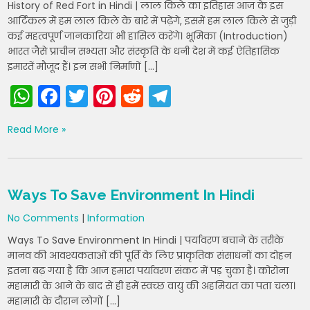
History of Red Fort in Hindi | लाल किले का इतिहास आज के इस
k
आर्टिकल में हम लाल किले के बारे में पढ़ेंगे, इसमें हम लाल किले से जुड़ी
कई महत्वपूर्ण जानकारियां भी हासिल करेंगे। भूमिका (Introduction)
भारत जैसे प्राचीन सभ्यता और संस्कृति के धनी देश में कई ऐतिहासिक
इमारतें मौजूद हैं। इन सभी निर्माणों […]
W
F
T
Pi
R
T
h
a
w
nt
e
el
Read More »
a
c
itt
er
d
e
ts
e
er
e
di
gr
A
b
st
t
a
Ways To Save Environment In Hindi
p
o
m
No Comments
|
Information
p
o
Ways To Save Environment In Hindi | पर्यावरण बचाने के तरीके
k
मानव की आवश्यकताओं की पूर्ति के लिए प्राकृतिक संसाधनों का दोहन
इतना बढ़ गया है कि आज हमारा पर्यावरण संकट में पड़ चुका है। कोरोना
महामारी के आने के बाद से ही हमें स्वच्छ वायु की अहमियत का पता चला।
महामारी के दौरान लोगों […]