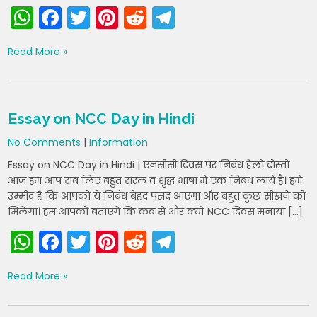
W
F
T
Pi
R
T
h
a
w
nt
e
el
Read More »
a
c
itt
er
d
e
ts
e
er
e
di
gr
A
b
st
t
a
Essay on NCC Day in Hindi
p
o
m
No Comments
|
Information
p
o
Essay on NCC Day in Hindi | एनसीसी दिवस पर निबंध हेलो दोस्तो
k
आज हम आप सब लिए बहुत सरल व शुद्ध भाषा में एक निबंध लाये है। हमे
उम्मीद है कि आपको ये निबंध बेहद पसंद आएगा और बहुत कुछ सीखने को
मिलेगा। हम आपको बताएंगे कि कब से और क्यों NCC दिवस मनाया […]
W
F
T
Pi
R
T
h
a
w
nt
e
el
Read More »
a
c
itt
er
d
e
ts
e
er
e
di
gr