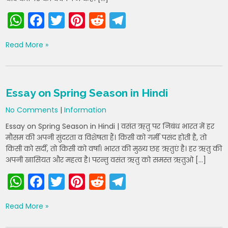
W
F
T
Pi
R
T
h
a
w
nt
e
el
Read More »
a
c
itt
er
d
e
ts
e
er
e
di
gr
A
b
st
t
a
Essay on Spring Season in Hindi
p
o
m
No Comments
|
Information
p
o
Essay on Spring Season in Hindi | वसंत ऋतु पर निबंध भारत में हर
k
मौसम की अपनी सुंदरता व विशेषता हैं। किसी को गर्मी पसंद होती है, तो
किसी को सर्दी, तो किसी को वर्षा। भारत की मुख्य छह ऋतुएं है। हर ऋतु की
अपनी खासियत और महत्व है। परन्तु वसंत ऋतु को समस्त ऋतुओ […]
W
F
T
Pi
R
T
h
a
w
nt
e
el
Read More »
a
c
itt
er
d
e