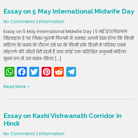
A
b
st
t
a
Essay on 5 May International Midwife Day
p
o
m
No Comments
|
Information
p
o
Essay on 5 May International Midwife Day | 5 मई इंटरनेशनल
k
मिडवाइफ डे पर निबंध पुरानी फिल्मों में अक्सर आपने देखा होगा कि किसी
महिला के प्रसव के दौरान उसे घर के किसी ढके हिस्से में परिवार एवमं
मोहल्ले की औरतें घेरी रहती है तथा कोई एक प्रशिक्षित अनुभवी महिला
मुख्य रूप से उस प्रसव-क्रिया […]
W
F
T
Pi
R
T
h
a
w
nt
e
el
Read More »
a
c
itt
er
d
e
ts
e
er
e
di
gr
A
b
st
t
a
Essay on Kashi Vishwanath Corridor In
p
o
m
Hindi
p
o
No Comments
|
Information