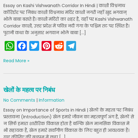
k
Essay on Kashi Vishwanath Corridor In Hindi | काशी विश्वनाथ
कॉरिडोर पर निबंध काशी विश्वनाथ मंदिर काशी नगरी जहाँ खुद्द भगवान्
भोले बाबा बसते है। काशी मंदिरों का शहर है, यहाँ पर Kashi Vishwanath
Corridor काशी, उत्तर प्रदेश में पवित्र नदी गंगा के पश्चिम तट पर स्थित है।
पुरानी कथा के अनुसार भगवान भोले बाबा […]
W
F
T
Pi
R
T
h
a
w
nt
e
el
Read More »
a
c
itt
er
d
e
ts
e
er
e
di
gr
A
b
st
t
a
खेलों के महत्व पर निबंध
p
o
m
No Comments
|
Information
p
o
Essay on Importance of Sports in Hindi | खेलों के महत्व पर निबंध
k
प्रस्तावना (Introduction) खेल हमारे जीवन का महत्वपूर्ण अंग है, खेलों से
न सिर्फ हमारा शारीरिक विकास होता है बल्कि खेल मानसिक विकास में
भी सहायक हैं, खेल हमारे सर्वांगीण विकास के लिए बहुत ही आवश्यक हैं।
याद कीजिए की बचपन में कहा […]