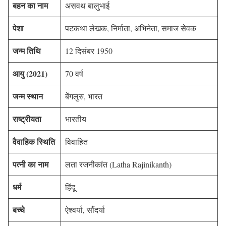
बहन का नाम
असवथ बालुभाई
पेशा
पटकथा लेखक, निर्माता, अभिनेता, समाज सेवक
जन्म तिथि
12 दिसंबर 1950
आयु (2021)
70 वर्ष
जन्म स्थान
बेंगलुरु, भारत
राष्ट्रीयता
भारतीय
वैवाहिक स्थिति
विवाहित
पत्नी का नाम
लता रजनीकांत (Latha Rajinikanth)
धर्म
हिंदू
बच्चे
ऐश्वर्या, सौंदर्या